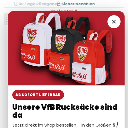
Zum
30 Tage Rückgabe
Sicher bezahlen
Inhalt
springen
0
×
AB SOFORT LIEFERBAR
Unsere VfB Rucksäcke sind
da
Jetzt direkt im Shop bestellen – in den Größen
S /