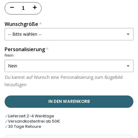
Menge
Menge
für
für
Wunschgröße
Bügelbild
Bügelbild
Schildkröte
Schildkröte
Personalisierung
Nein
3
3
-
-
Du kannst auf Wunsch eine Personalisierung zum Bügelbild
BB083
BB083
hinzufügen
verringern
erhöhen
IN DEN WARENKORB
✓
Lieferzeit 2–4 Werktage
✓
Versandkostenfrei ab 50€
✓
30 Tage Retoure