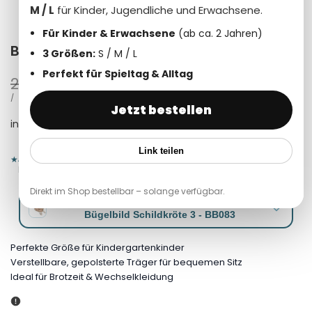
M / L
für Kinder, Jugendliche und Erwachsene.
Für Kinder & Erwachsene
(ab ca. 2 Jahren)
Bügelbild Schildkröte 3 - BB083
3 Größen:
S / M / L
Perfekt für Spieltag & Alltag
Normalpreis
2,99 €
Verkaufspreis
1,49 €
STÜCKPREIS
PRO
/
Jetzt bestellen
inkl. 19% MwSt. zzgl.
Versandkosten
Link teilen
Anna
,
Sophie
und über
21.000
andere haben bereits bei uns
★
bestellt.
Direkt im Shop bestellbar – solange verfügbar.
Motiv auswählen
Bügelbild Schildkröte 3 - BB083
Perfekte Größe für Kindergartenkinder
Verstellbare, gepolsterte Träger für bequemen Sitz
Ideal für Brotzeit & Wechselkleidung