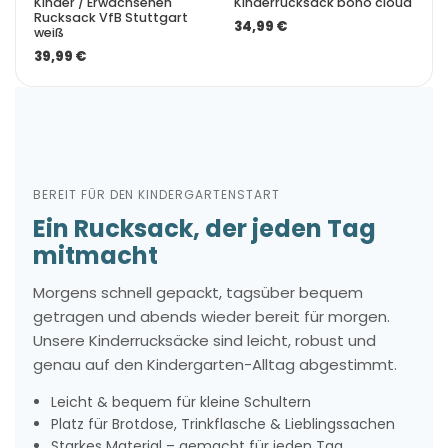
Kinder / Erwachsenen
Kinderrucksack boho cloud
Rucksack VfB Stuttgart
34,99 €
weiß
39,99 €
BEREIT FÜR DEN KINDERGARTENSTART
Ein Rucksack, der jeden Tag
mitmacht
Morgens schnell gepackt, tagsüber bequem
getragen und abends wieder bereit für morgen.
Unsere Kinderrucksäcke sind leicht, robust und
genau auf den Kindergarten-Alltag abgestimmt.
Leicht & bequem für kleine Schultern
Platz für Brotdose, Trinkflasche & Lieblingssachen
Starkes Material – gemacht für jeden Tag