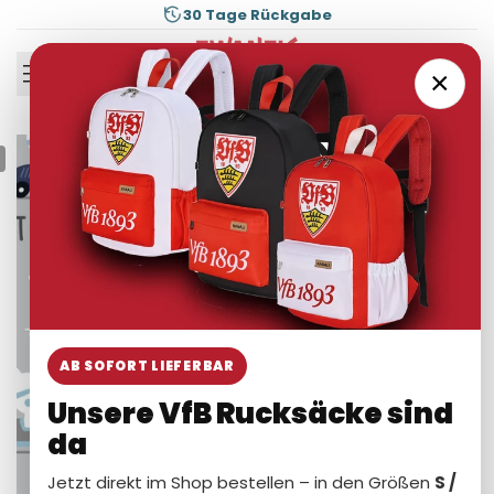
Zum
30 Tage Rückgabe
Sicher bezahlen
Inhalt
springen
0
×
AB SOFORT LIEFERBAR
Unsere VfB Rucksäcke sind
da
Jetzt direkt im Shop bestellen – in den Größen
S /