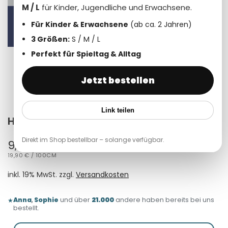
M / L
für Kinder, Jugendliche und Erwachsene.
Für Kinder & Erwachsene
(ab ca. 2 Jahren)
3 Größen:
S / M / L
Perfekt für Spieltag & Alltag
Jetzt bestellen
Link teilen
Hasen rasen Bio Jersey
Direkt im Shop bestellbar – solange verfügbar.
Verkaufspreis
9,95 €
STÜCKPREIS
PRO
19,90 €
/
100CM
inkl. 19% MwSt. zzgl.
Versandkosten
Anna
,
Sophie
und über
21.000
andere haben bereits bei uns
★
bestellt.