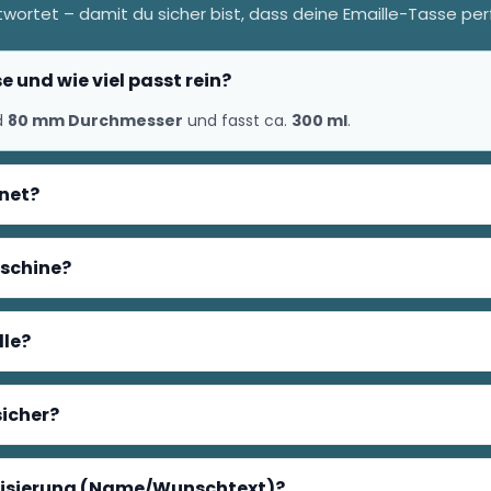
wortet – damit du sicher bist, dass deine Emaille-Tasse per
e und wie viel passt rein?
d
80 mm Durchmesser
und fasst ca.
300 ml
.
gnet?
aschine?
lle?
sicher?
alisierung (Name/Wunschtext)?