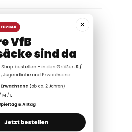
×
0
AR
Stoff Meterware
EFERBAR
e VfB
äcke sind da
m Shop bestellen – in den Größen
S /
r, Jugendliche und Erwachsene.
& Erwachsene
(ab ca. 2 Jahren)
/ M / L
Spieltag & Alltag
Jetzt bestellen