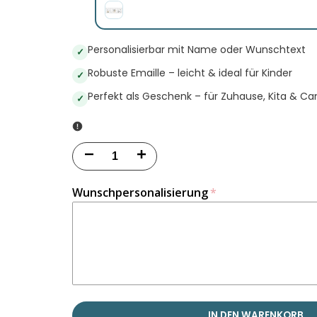
Personalisierbar mit Name oder Wunschtext
✓
Robuste Emaille – leicht & ideal für Kinder
✓
Perfekt als Geschenk – für Zuhause, Kita & C
✓
Menge
Menge
für
für
Wunschpersonalisierung
Personalisierte
Personalisierte
Emailletasse
Emailletasse
25.Fahrzeuge
25.Fahrzeuge
verringern
erhöhen
IN DEN WARENKORB