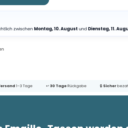
chtlich zwischen
Montag, 10. August
und
Dienstag, 11. Aug
en
Versand
1–3 Tage
↩️
30 Tage
Rückgabe
🔒
Sicher
bezah