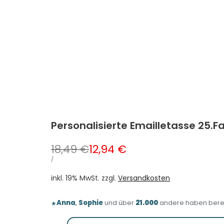
Personalisierte Emailletasse 25.
Normalpreis
18,49 €
Verkaufspreis
12,94 €
STÜCKPREIS
PRO
/
inkl. 19% MwSt. zzgl.
Versandkosten
Anna
,
Sophie
und über
21.000
andere haben bereit
★