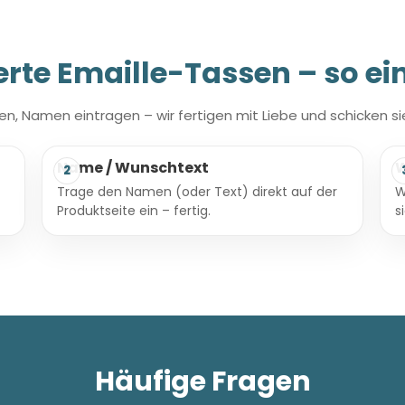
erte Emaille-Tassen – so ei
n, Namen eintragen – wir fertigen mit Liebe und schicken sie 
Name / Wunschtext
W
2
Trage den Namen (oder Text) direkt auf der
W
Produktseite ein – fertig.
s
Häufige Fragen