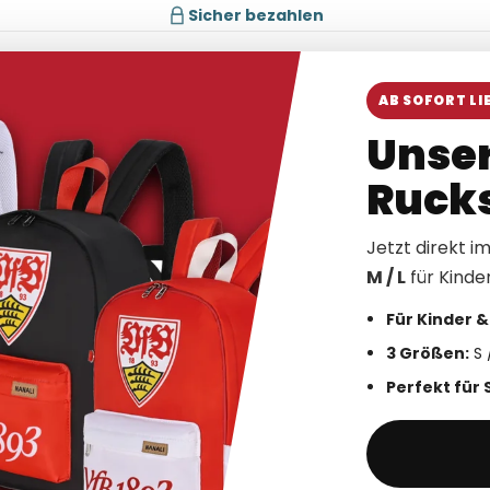
Sicher bezahlen
Versand 1–3 Tage
äcke
Tassen & Becher
Flaschen & Dosen
Accessoires
Textil
TEAMWE
AB SOFORT LI
Unser
Rucks
Jetzt direkt i
M / L
für Kinde
Für Kinder 
3 Größen:
S 
Perfekt für 