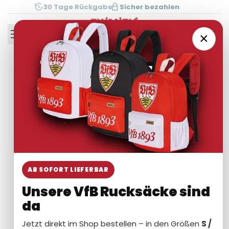
Zum
30 Tage Rückgabe
Sicher bezahlen
Inhalt
springen
0
×
AB SOFORT LIEFERBAR
Unsere VfB Rucksäcke sind
da
Jetzt direkt im Shop bestellen – in den Größen
S /