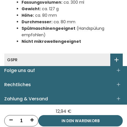
Fassungsvolumen:
ca. 300 ml
Gewicht:
ca. 127 g
Höhe:
ca. 80 mm
Durchmesser:
ca. 80 mm
Spülmaschinengeeignet
(Handspülung
empfohlen)
Nicht mikrowellengeeignet
GSPR
Folge uns auf
Rechtliches
Facebook
Instagram
Pinterest
Zahlung & Versand
AGB
Datenschutzerklärung
12,94 €
Hilfe & Kontakt
Widerrufsbelehrung
Versand
IN DEN WARENKORB
Menge
Menge
Impressum
Zahlung
All Rights Reserved © 2026 zwanzigzwo