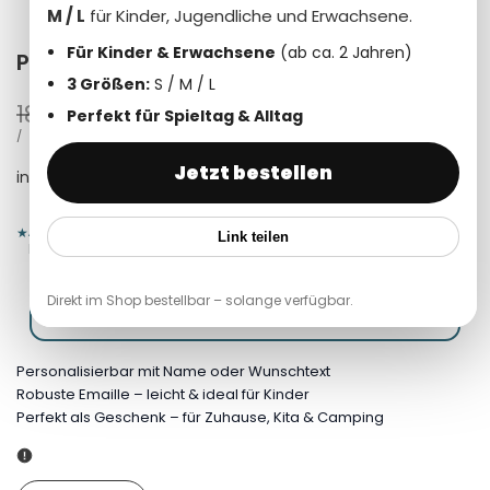
M / L
für Kinder, Jugendliche und Erwachsene.
Für Kinder & Erwachsene
(ab ca. 2 Jahren)
Personalisierte Emailletasse 31.Wal
3 Größen:
S / M / L
Normalpreis
18,49 €
Verkaufspreis
12,94 €
Perfekt für Spieltag & Alltag
STÜCKPREIS
PRO
/
Jetzt bestellen
inkl. 19% MwSt. zzgl.
Versandkosten
Anna
,
Sophie
und über
21.000
andere haben bereits bei uns
★
Link teilen
bestellt.
Direkt im Shop bestellbar – solange verfügbar.
Motiv auswählen
Personalisierte Emailletasse 31.Wal
Personalisierbar mit Name oder Wunschtext
Robuste Emaille – leicht & ideal für Kinder
Perfekt als Geschenk – für Zuhause, Kita & Camping