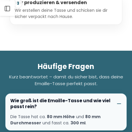
Wir produzieren & versenden
3
Seitenleiste
Wir erstellen deine Tasse und schicken sie dir
sicher verpackt nach Hause.
öffnen
Häufige Fragen
Kurz beantwortet – damit du sicher bist, dass deine
Emaille-Tasse perfekt passt.
Wie groß ist die Emaille-Tasse und wie viel
passt rein?
Die Tasse hat ca.
80 mm Höhe
und
80 mm
Durchmesser
und fasst ca.
300 ml
.