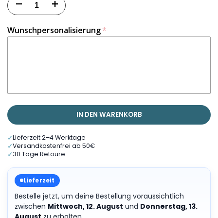
Menge
Menge
für
für
Wunschpersonalisierung
Personalisierte
Personalisierte
Emailletasse
Emailletasse
31.Wal
31.Wal
verringern
erhöhen
IN DEN WARENKORB
✓
Lieferzeit 2–4 Werktage
✓
Versandkostenfrei ab 50€
✓
30 Tage Retoure
Lieferzeit
Bestelle jetzt, um deine Bestellung voraussichtlich
zwischen
Mittwoch, 12. August
und
Donnerstag, 13.
August
zu erhalten.